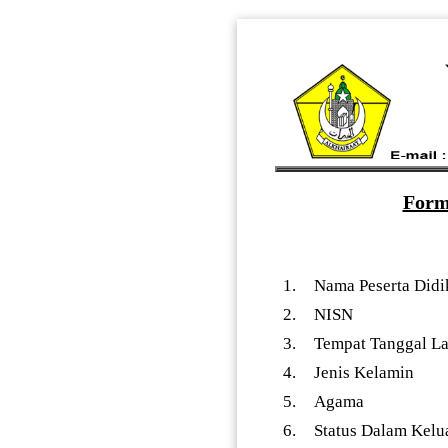
Form
1.
Nama Peserta Didi
2.
NISN
3.
Tempat Tanggal La
4.
Jenis Kelamin
5.
Agama
6.
Status Dalam Kelu