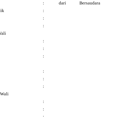
:
dari Bersaudara
dik
:
:
:
ali
:
:
:
:
:
:
/Wali
:
:
: